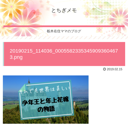
とちぎメモ
栃木在住ママのブログ
20190215_114036_0005582335345909360467
3.png
2019.02.15