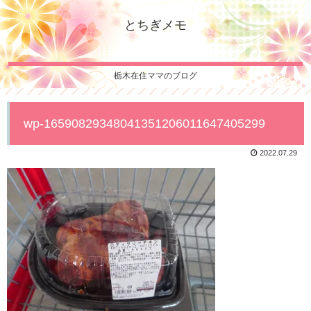
とちぎメモ
栃木在住ママのブログ
wp-16590829348041351206011647405299
2022.07.29