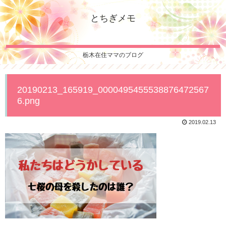
とちぎメモ
栃木在住ママのブログ
20190213_165919_0000495455538876472567
6.png
2019.02.13