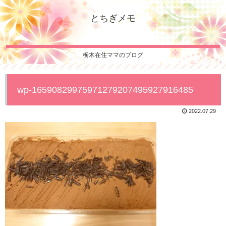
とちぎメモ
栃木在住ママのブログ
wp-16590829975971279207495927916485
2022.07.29