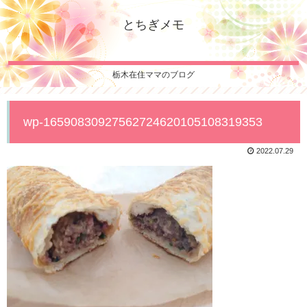
とちぎメモ
栃木在住ママのブログ
wp-16590830927562724620105108319353
2022.07.29